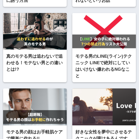
に誘う方法
れないというお話
真のモテる男は追わないで追
モテる男のLINE(ライン)テク
わせる！モテない男との違い
ニック LINEで絶対にしてい
とは!?
はいけない嫌われるNGなこ
と
モテる男の顔はお手軽肌ケア
好きな女性を夢中にさせるテ
で簡単に作れる!!
クニックが実はあるんです