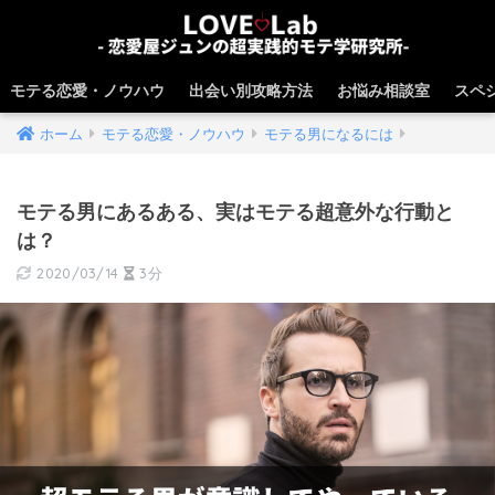
モテる恋愛・ノウハウ
出会い別攻略方法
お悩み相談室
スペ
ホーム
モテる恋愛・ノウハウ
モテる男になるには
モテる男にあるある、実はモテる超意外な行動と
は？
2020/03/14
3分