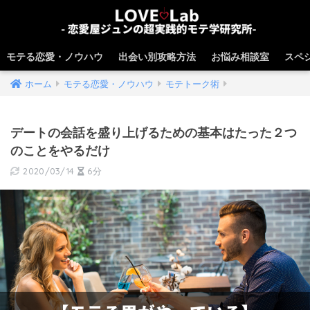
モテる恋愛・ノウハウ
出会い別攻略方法
お悩み相談室
スペ
ホーム
モテる恋愛・ノウハウ
モテトーク術
デートの会話を盛り上げるための基本はたった２つ
のことをやるだけ
2020/03/14
6分